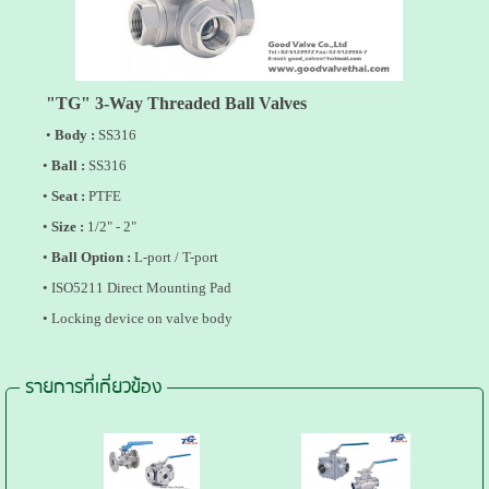
"TG" 3
-Way Threaded
Ball Valves
•
Body :
SS316
•
Ball :
SS316
•
Seat :
PTFE
•
Size :
1/2" - 2"
•
Ball Option :
L-port / T-port
• ISO5211 Direct Mounting Pad
• Locking device on valve body
รายการที่เกี่ยวข้อง