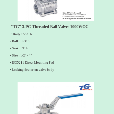
"TG" 3
-PC Threaded
Ball Valves 1000WOG
•
Body :
SS316
•
Ball :
SS316
•
Seat :
PTFE
•
Size :
1/2" - 4"
• ISO5211 Direct Mounting Pad
•
• Locking device on valve body
•